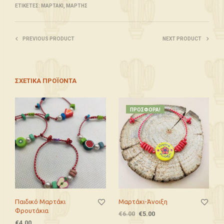
ΕΤΙΚΈΤΕΣ:
ΜΑΡΤΆΚΙ
,
ΜΆΡΤΗΣ
PREVIOUS PRODUCT
NEXT PRODUCT
ΣΧΕΤΙΚΆ ΠΡΟΪΌΝΤΑ
ΠΡΟΣΦΟΡΆ!
Παιδικό Μαρτάκι
Μαρτάκι-Άνοιξη
Φρουτάκια
€
6.00
€
5.00
€
4.00