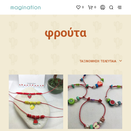
0
0
φρούτα
ΤΑΞΙΝΌΜΗΣΗ: ΤΕΛΕΥΤΑΊΑ